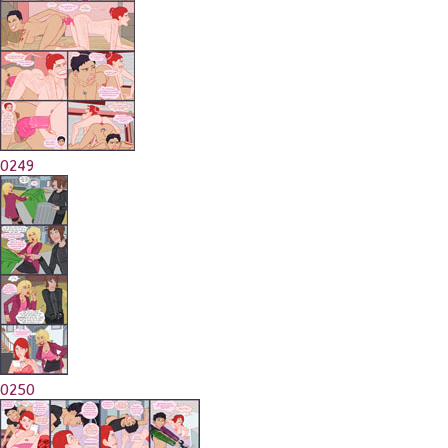
0249
0250