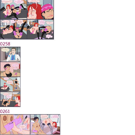
0258
0261