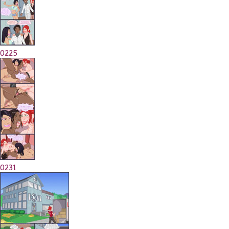
0225
0231